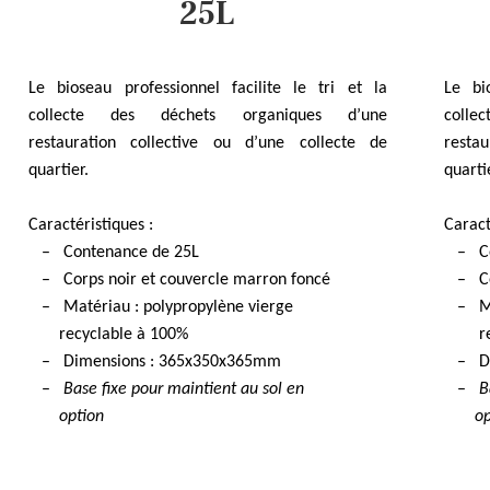
25L
Le bioseau professionnel facilite le tri et la
Le bi
collecte des déchets organiques d’une
coll
restauration collective ou d’une collecte de
resta
quartier.
quarti
Caractéristiques :
Caract
– Contenance de 25L
– Con
– Corps noir et couvercle marron foncé
– Cor
– Matériau :
polypropylène vierge
– Ma
recyclable à 100%
recy
– Dimensions : 365x350x365mm
– Dim
–
Base fixe pour maintient au sol en
–
B
option
opt