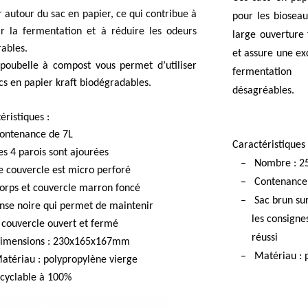
ir autour du sac en papier, ce qui contribue à
pour les biosea
ir la fermentation et à réduire les odeurs
large ouverture f
rables.
et assure une exc
poubelle à compost vous permet d’utiliser
fermentation
cs en papier kraft biodégradables.
désagréables.
éristiques :
tenance de 7L
Caractéristiques 
 4 parois sont ajourées
– Nombre : 2
couvercle est micro perforé
– Contenance 
ps et couvercle marron foncé
– Sac brun sur 
e noire qui permet de maintenir
les consignes 
e
couvercle ouvert et fermé
réussi
ensions : 230x165x167mm
– Matériau :
tériau :
polypropylène vierge
clable à 100%