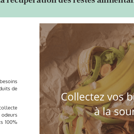
 la récupération des restes alimentai
besoins
duits de
ollecte
 odeurs
acs 100%