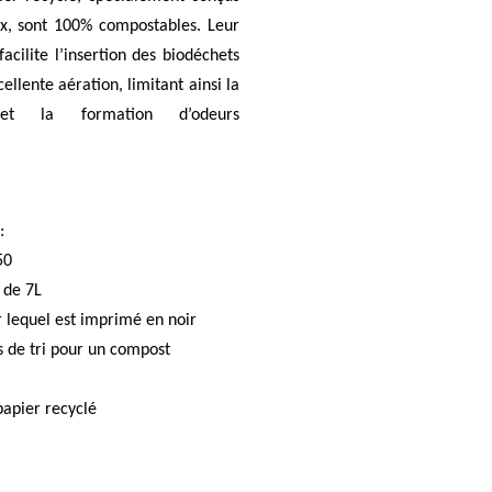
ux, sont 100% compostables. Leur
acilite l’insertion des biodéchets
ellente aération, limitant ainsi la
 et la formation d’odeurs
:
50
de 7L
lequel est imprimé en noir
de tri pour un
compost
papier recyclé