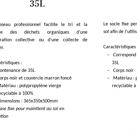
35L
Le socle fixe p
oseau professionnel facilite le tri et la
sol afin de l’util
ecte des déchets organiques d’une
uration collective
ou d’une collecte de
Caractéristiques 
er
.
– Correspond a
éristiques :
35L
tenance de 35L
– Corps noir
ps noir et couvercle marron foncé
– Matériau :
tériau :
polypropylène vierge
recyclable à
clable à 100%
ensions : 365x350x500mm
ase fixe pour maintient au sol en
ion