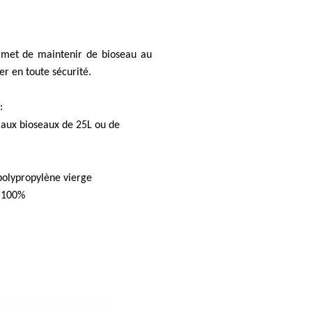
ermet de maintenir de bioseau au
iser en toute sécurité.
:
ux bioseaux de 25L ou de
polypropylène vierge
 100%