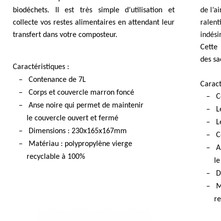
biodéchets. Il est très simple d’utilisation et
de l’a
collecte vos restes alimentaires en attendant leur
ralent
transfert dans votre composteur.
indési
Cette 
des sa
Caractéristiques :
– Contenance de 7L
Caract
– Corps et couvercle marron foncé
– Con
– Anse noire qui permet de maintenir
– Les
le
couvercle ouvert et fermé
– Le 
– Dimensions : 230x165x167mm
– Cor
– Matériau :
polypropylène vierge
– Ans
recyclable à 100%
l
– Dim
– Ma
recy