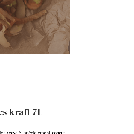
cs kraft 7L
ier recyclé, spécialement conçus