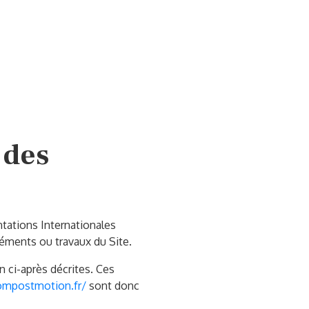
 des
ntations Internationales
léments ou travaux du Site.
n ci-après décrites. Ces
compostmotion.fr/
sont donc