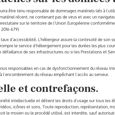
pourra être tenu responsable de dommages matériels liés à l’utili
un matériel récent, ne contenant pas de virus et avec un navigat
restataire sur le territoire de l’Union Européenne conforméme
 2016-679)
r taux d’accessibilité. L’hébergeur assure la continuité de son 
nterrompre le service d’hébergement pour les durées les plus c
 défaillance de ses infrastructures ou si les Prestations et Ser
tenus responsables en cas de dysfonctionnement du réseau Int
 à l’encombrement du réseau empêchant l’accès au serveur.
elle et contrefaçons.
riété intellectuelle et détient les droits d’usage sur tous les 
idéos, icônes et sons. Toute reproduction, représentation, mod
it le moyen ou le procédé utilisé, est interdite, sauf autorisati