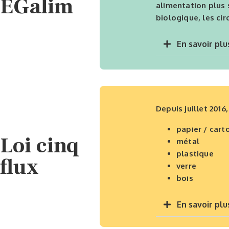
EGalim
alimentation plus 
biologique, les cir
En savoir plu
Depuis juillet 2016
papier / cart
Loi cinq
métal
plastique
flux
verre
bois
En savoir plu