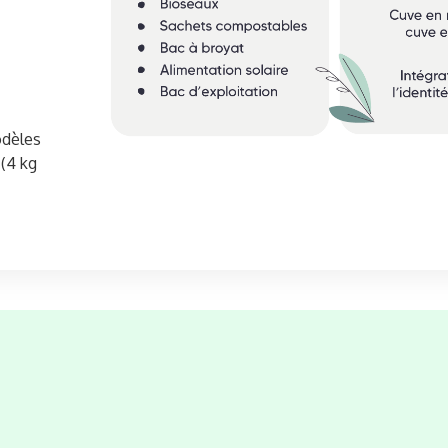
odèles
 (4 kg