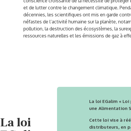
conscience croissante de la nécessité de protéger
et de lutter contre le changement climatique. Pend
décennies, les scientifiques ont mis en garde contr
néfastes de l’activité humaine sur la planète, nota
pollution, la destruction des écosystèmes, la surex
ressources naturelles et les émissions de gaz à effe
La loi EGalim
« Loi
une Alimentation S
La loi
Cette loi vise à ré
distributeurs, en p